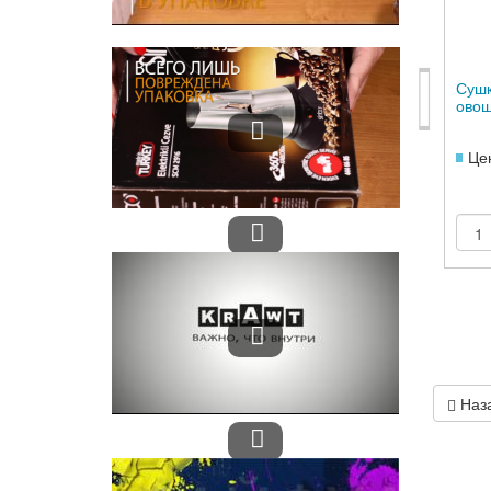
Сушк
овощ
Це
Наз