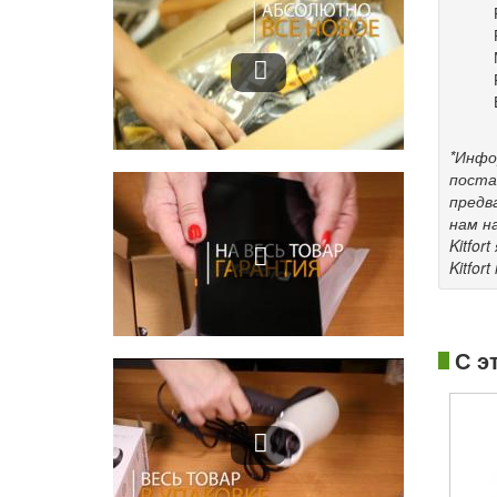
*Инфо
поста
предв
нам н
Kitfo
Kitfort
С э