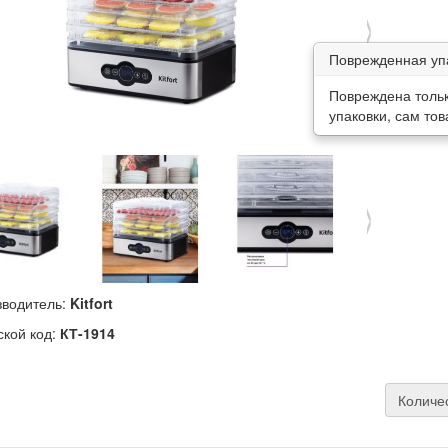
›
Поврежденная уп
Повреждена тольк
упаковки, сам то
›
водитель:
Kitfort
ской код:
КТ-1914
Количе