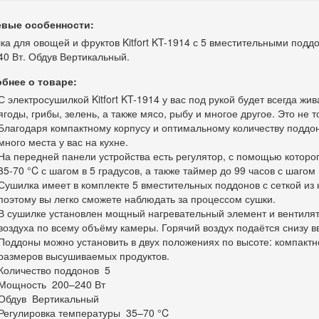
вые особенности:
а для овощей и фруктов Kitfort KT-1914 с 5 вместительными под
40 Вт. Обдув Вертикальный.
бнее о товаре:
С электросушилкой Kitfort KT-1914 у вас под рукой будет всегда ж
ягоды, грибы, зелень, а также мясо, рыбу и многое другое. Это не т
Благодаря компактному корпусу и оптимальному количеству поддо
много места у вас на кухне.
На передней панели устройства есть регулятор, с помощью которо
35-70 °C с шагом в 5 градусов, а также таймер до 99 часов с шагом 
Сушилка имеет в комплекте 5 вместительных поддонов с сеткой и
поэтому вы легко сможете наблюдать за процессом сушки.
В сушилке установлен мощный нагревательный элемент и вентиля
воздуха по всему объёму камеры. Горячий воздух подаётся снизу в
Поддоны можно установить в двух положениях по высоте: компактно
размеров высушиваемых продуктов.
Количество поддонов
5
Мощность
200–240 Вт
Обдув
Вертикальный
Регулировка температуры
35–70 °C