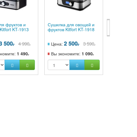
ля фруктов и
Сушилка для овощей и
Сушилка дл
itfort KT-1913
фруктов Kitfort KT-1918
фруктов Kitf
3 500
2 500
9 0
4 990
3 590
Цена:
Цена:
ономите:
1 490
Вы экономите:
1 090
Вы эконом