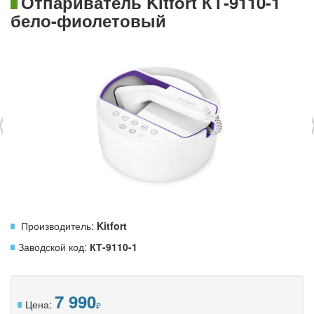
Отпариватель Kitfort КТ-9110-1
бело-фиолетовый
‹
Производитель:
Kitfort
Заводской код:
КТ-9110-1
7 990
Цена: