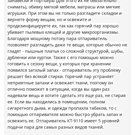
занавески и портьеры (для этого их не обязательно
снимать), обивку мягкой мебели, матрасы или мягкие
игрушки. При этом вы не только разгладите складки и
вернете форму вещам, но и освежите и
продезинфицируете их, так как горячий пар хорошо
убивает пылевых клещей и другие микроорганизмы.
Благодаря мощному потоку пара отпариватель
позволяет разгладить даже те вещи, которые обычно не
гладят - пышные платья со сложной структурой, шубы,
дубленки или куртки. Также с его помощью можно
готовить к сезону вещи, у которых при хранении
появился затхлый запах - отпариватель эту проблему
решает без всякой стирки. Горячий пар устраняет
неприятные запахи и освежает ткани, поэтому он
отлично поможет в ситуации, когда вы один раз
надевали вещь и хотите сделать это еще раз, не стирая
ее. Если вы находились в помещении, полном
сигаретного дыма, и одежда пропахла табаком, то с
помощью отпаривателя можно быстро убрать запах и
освежить ее. Отпариватель КТ-9110 имеет 5 уровней
подачи пара для самых разных видов тканей.