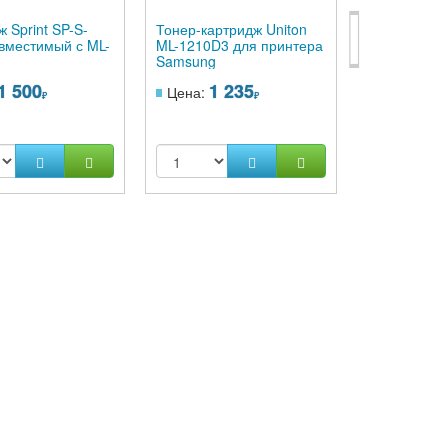
 Sprint SP-S-
Тонер-картридж Uniton
Тонер карт
вместимый с ML-
ML-1210D3 для принтера
16 1492A00
Samsung
FC200/210/2
(2 000 стр)
1 500
1 235
2 1
Цена:
Цена:
Вы эконом