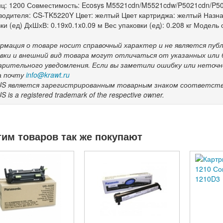
иц: 1200 Совместимость: Ecosys M5521cdn/M5521cdw/P5021cdn/P5
водителя: CS-TK5220Y Цвет: желтый Цвет картриджа: желтый Назн
ки (ед) ДхШхВ: 0.19x0.1x0.09 м Вес упаковки (ед): 0.208 кг Модел
рмация о товаре носит справочный характер и не является пу
вки и внешний вид товара могут отличаться от указанных или
арительного уведомления. Если вы заметили ошибку или неточ
а почту
info@krawt.ru
S является зарегистрированным товарным знаком соответств
 is a registered trademark of the respective owner.
тим товаров так же покупают