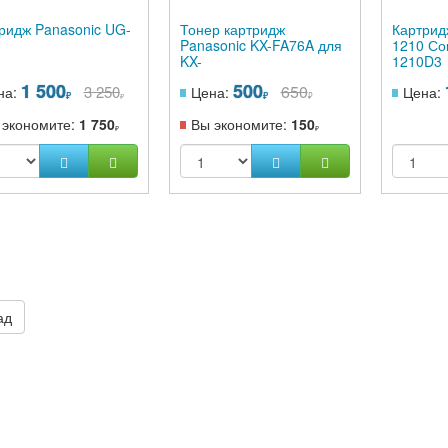
ридж Panasonic UG-
Тонер картридж
Картридж
Panasonic KX-FA76A для
1210 Со
KX-
1210D3
FL501/502/503/M553RU
1 500
500
650
3 250
на:
Цена:
Цена:
(2 000 стр)
 экономите:
1 750
Вы экономите:
150
ад