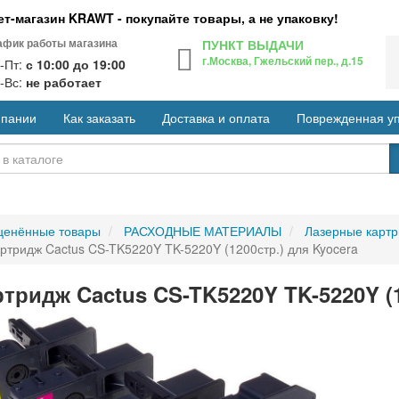
т-магазин KRAWT - покупайте товары, а не упаковку!
афик работы магазина
ПУНКТ ВЫДАЧИ
г.Москва, Гжельский пер., д.15
-Пт:
с 10:00 до 19:00
-Вс:
не работает
мпании
Как заказать
Доставка и оплата
Поврежденная уп
ценённые товары
РАСХОДНЫЕ МАТЕРИАЛЫ
Лазерные карт
ртридж Cactus CS-TK5220Y TK-5220Y (1200стр.) для Kyocera
тридж Cactus CS-TK5220Y TK-5220Y (1