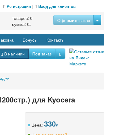
Регистрация
|
Вход для клиентов
товаров:
0
Оформить заказ
сумма:
0
аковка
Бонусы
Контакты
В наличии
Под заказ
риджи
200стр.) для Kyocera
330
Цена:
Нашли дешевле?