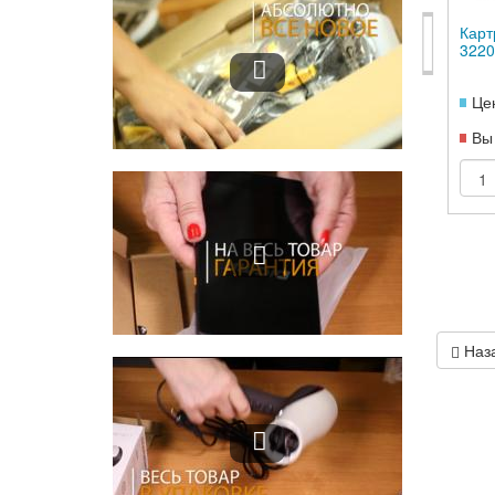
Карт
3220
Це
Вы
Наз