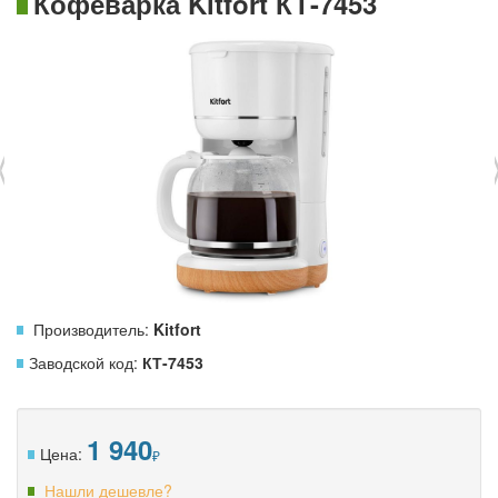
Кофеварка Kitfort КТ-7453
‹
Производитель:
Kitfort
Заводской код:
КТ-7453
1 940
Цена:
Нашли дешевле?